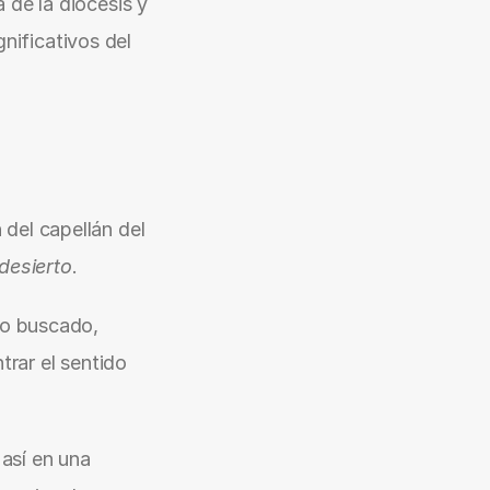
de la diócesis y 
ificativos del 
 del capellán del 
desierto
.
io buscado, 
ar el sentido 
sí en una 