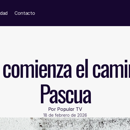
idad
Contacto
comienza el camin
Pascua
Por Popular TV
18 de febrero de 2026