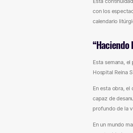
Esta continuidad 
con los espectad
calendario litúrg
“Haciendo I
Esta semana, el
Hospital Reina So
En esta obra, el
capaz de desanud
profundo de la v
En un mundo marc