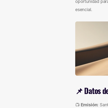
oportunidad para 
esencial.
📌 
Datos d
📺 
Emisión:
 San