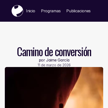
Inicio
Programas
Publicaciones
Public
Camino de conversión
por Jaime García
11 de marzo de 2026